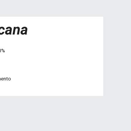
scana
10%
mento