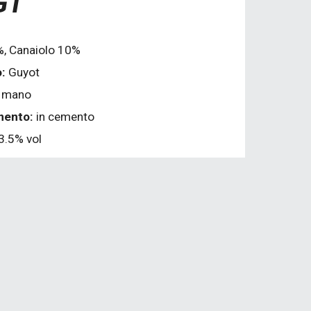
GT
, Canaiolo 10%
o:
Guyot
a mano
mento:
in cemento
3.5% vol